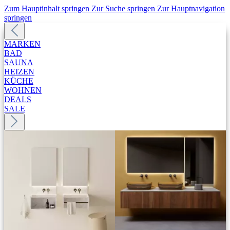
Zum Hauptinhalt springen
Zur Suche springen
Zur Hauptnavigation
springen
MARKEN
BAD
SAUNA
HEIZEN
KÜCHE
WOHNEN
DEALS
SALE