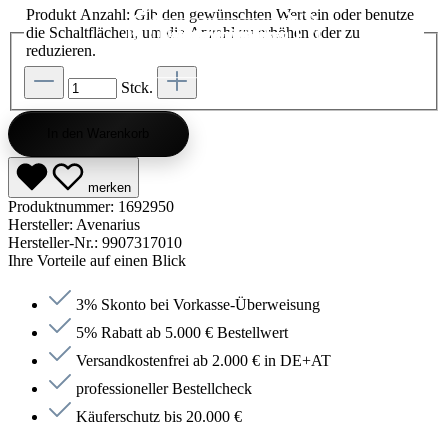
Produkt Anzahl: Gib den gewünschten Wert ein oder benutze
die Schaltflächen, um die Anzahl zu erhöhen oder zu
Kategorie entdecken
Kategorie entdecken
Kategorie entdecken
Kategorie entdecken
Kategorie entdecken
Kategorie entdecken
Kategorie entdecken
Kategorie entdecken
Kategorie entdecken
Kategorie entdecken
Kategorie endecken
Saunen entdecken
Jetzt anfragen
Jetzt anfragen
Jetzt anfragen
Jetzt anfragen
Jetzt anfragen
Jetzt anfragen
Jetzt anfragen
Jetzt shoppen
Jetzt shoppen
Jetzt shoppen
Jetzt shoppen
Jetzt shoppen
Jetzt shoppen
Jetzt shoppen
Jetzt shoppen
Jetzt shoppen
Jetzt shoppen
Jetzt shoppen
Jetzt shoppen
Kategorie entdecken
reduzieren.
Stck.
In den Warenkorb
merken
Produktnummer:
1692950
Hersteller:
Avenarius
Hersteller-Nr.:
9907317010
Ihre Vorteile auf einen Blick
3% Skonto bei Vorkasse-Überweisung
5% Rabatt ab 5.000 € Bestellwert
Versandkostenfrei ab 2.000 € in DE+AT
professioneller Bestellcheck
Käuferschutz bis 20.000 €