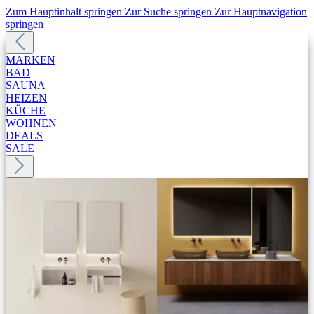
Zum Hauptinhalt springen
Zur Suche springen
Zur Hauptnavigation
springen
MARKEN
BAD
SAUNA
HEIZEN
KÜCHE
WOHNEN
DEALS
SALE