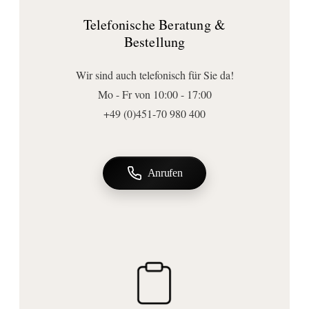
Tiefe (mm):
Telefonische Beratung &
70
Bestellung
Anschluss | Montage
Montageart:
Wir sind auch telefonisch für Sie da!
lose
Mo - Fr von 10:00 - 17:00
+49 (0)451-70 980 400
Anrufen