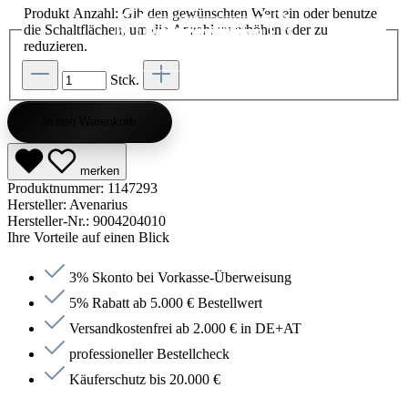
Produkt Anzahl: Gib den gewünschten Wert ein oder benutze
die Schaltflächen, um die Anzahl zu erhöhen oder zu
Kategorie entdecken
Kategorie entdecken
Kategorie entdecken
Kategorie entdecken
Kategorie entdecken
Kategorie entdecken
Kategorie entdecken
Kategorie entdecken
Kategorie entdecken
Kategorie entdecken
Kategorie endecken
Saunen entdecken
Jetzt anfragen
Jetzt anfragen
Jetzt anfragen
Jetzt anfragen
Jetzt anfragen
Jetzt anfragen
Jetzt anfragen
Jetzt shoppen
Jetzt shoppen
Jetzt shoppen
Jetzt shoppen
Jetzt shoppen
Jetzt shoppen
Jetzt shoppen
Jetzt shoppen
Jetzt shoppen
Jetzt shoppen
Jetzt shoppen
Jetzt shoppen
Kategorie entdecken
reduzieren.
Stck.
In den Warenkorb
merken
Produktnummer:
1147293
Hersteller:
Avenarius
Hersteller-Nr.:
9004204010
Ihre Vorteile auf einen Blick
3% Skonto bei Vorkasse-Überweisung
5% Rabatt ab 5.000 € Bestellwert
Versandkostenfrei ab 2.000 € in DE+AT
professioneller Bestellcheck
Käuferschutz bis 20.000 €