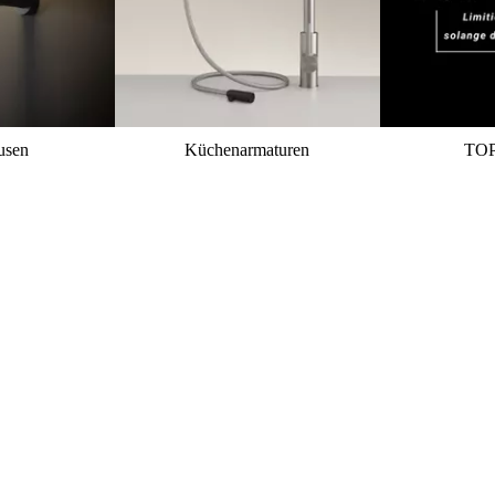
usen
Küchenarmaturen
TO