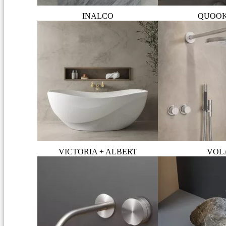
INALCO
QUOO
VICTORIA + ALBERT
VOL