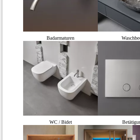
Badarmaturen
Waschbe
WC / Bidet
Betätigu