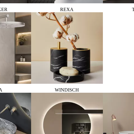
KER
REXA
A
WINDISCH