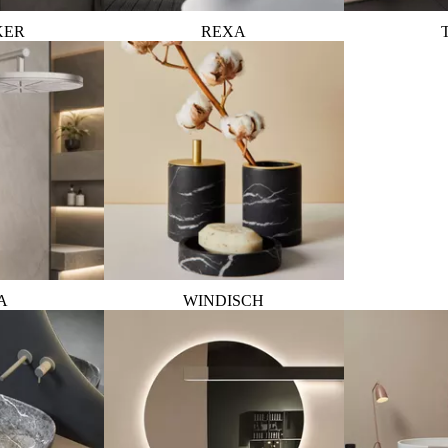
KER
REXA
A
WINDISCH