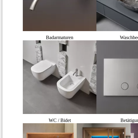
Badarmaturen
Waschbe
WC / Bidet
Betätigu