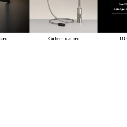
usen
Küchenarmaturen
TO