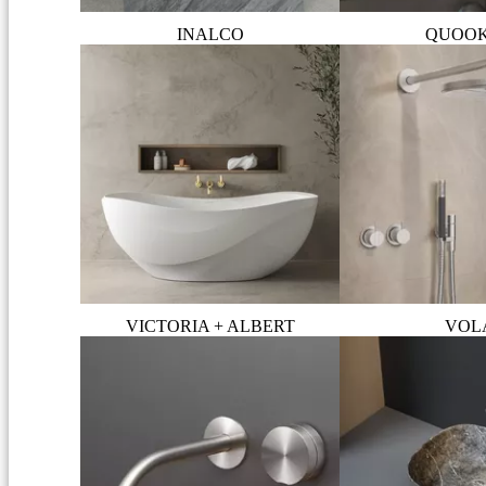
INALCO
QUOO
VICTORIA + ALBERT
VOL