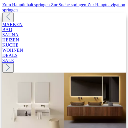
Zum Hauptinhalt springen
Zur Suche springen
Zur Hauptnavigation
springen
MARKEN
BAD
SAUNA
HEIZEN
KÜCHE
WOHNEN
DEALS
SALE