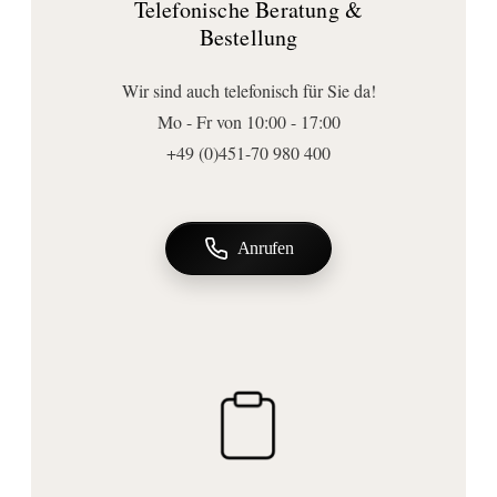
Telefonische Beratung &
32
Bestellung
Tiefe (mm):
339
Wir sind auch telefonisch für Sie da!
Form:
Mo - Fr von 10:00 - 17:00
eckig
+49 (0)451-70 980 400
Ausführungen
Beweglichkeit:
schwenkbar
Anrufen
Anschluss | Montage
Montageart:
Wandmontage
Befestigungsart:
zum Schrauben
Wichtige Hinweise
Lieferumfang:
Befestigung
, Handtuchhalter