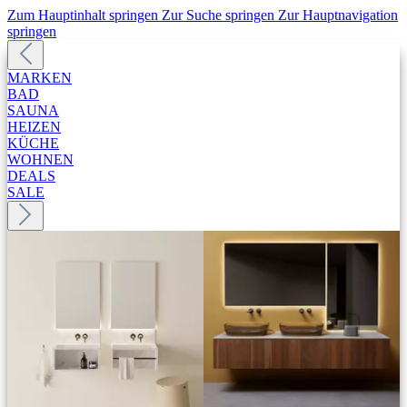
Zum Hauptinhalt springen
Zur Suche springen
Zur Hauptnavigation
springen
MARKEN
BAD
SAUNA
HEIZEN
KÜCHE
WOHNEN
DEALS
SALE