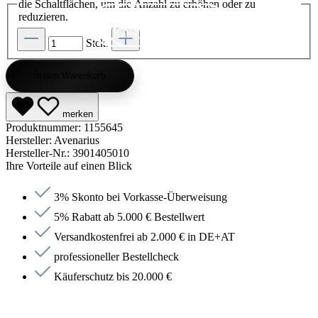
die Schaltflächen, um die Anzahl zu erhöhen oder zu
reduzieren.
Kategorie entdecken
Kategorie entdecken
Kategorie entdecken
Kategorie entdecken
Kategorie entdecken
Kategorie entdecken
Kategorie entdecken
Kategorie entdecken
Kategorie entdecken
Kategorie entdecken
Kategorie endecken
Saunen entdecken
Jetzt anfragen
Jetzt anfragen
Jetzt anfragen
Jetzt anfragen
Jetzt anfragen
Jetzt anfragen
Jetzt anfragen
Jetzt shoppen
Jetzt shoppen
Jetzt shoppen
Jetzt shoppen
Jetzt shoppen
Jetzt shoppen
Jetzt shoppen
Jetzt shoppen
Jetzt shoppen
Jetzt shoppen
Jetzt shoppen
Jetzt shoppen
Kategorie entdecken
Stck.
In den Warenkorb
merken
Produktnummer:
1155645
Hersteller:
Avenarius
Hersteller-Nr.:
3901405010
Ihre Vorteile auf einen Blick
3% Skonto bei Vorkasse-Überweisung
5% Rabatt ab 5.000 € Bestellwert
Versandkostenfrei ab 2.000 € in DE+AT
professioneller Bestellcheck
Käuferschutz bis 20.000 €