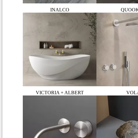
INALCO
QUOO
VICTORIA + ALBERT
VOL