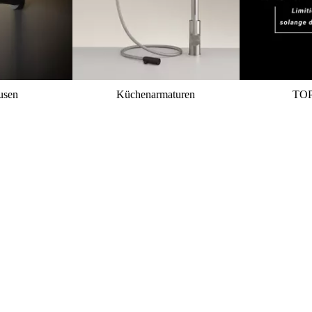
usen
Küchenarmaturen
TO