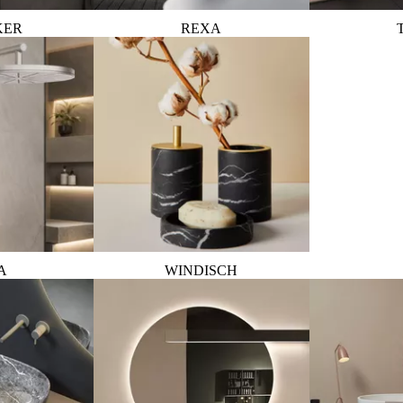
KER
REXA
A
WINDISCH