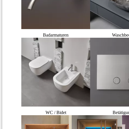
Badarmaturen
Waschbe
WC / Bidet
Betätigu