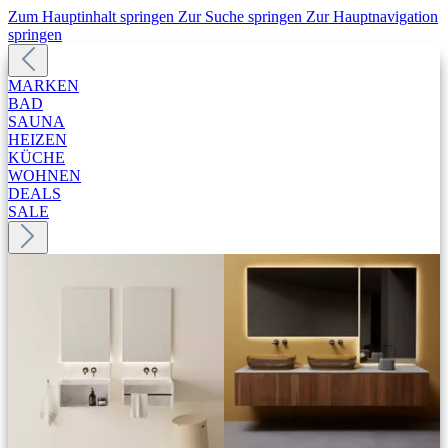
Zum Hauptinhalt springen
Zur Suche springen
Zur Hauptnavigation
springen
MARKEN
BAD
SAUNA
HEIZEN
KÜCHE
WOHNEN
DEALS
SALE