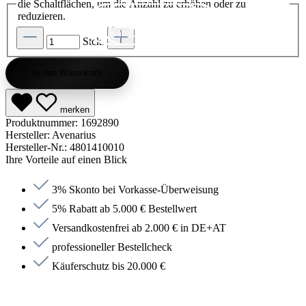
die Schaltflächen, um die Anzahl zu erhöhen oder zu
reduzieren.
Kategorie entdecken
Kategorie entdecken
Kategorie entdecken
Kategorie entdecken
Kategorie entdecken
Kategorie entdecken
Kategorie entdecken
Kategorie entdecken
Kategorie entdecken
Kategorie entdecken
Kategorie endecken
Saunen entdecken
Jetzt anfragen
Jetzt anfragen
Jetzt anfragen
Jetzt anfragen
Jetzt anfragen
Jetzt anfragen
Jetzt anfragen
Jetzt shoppen
Jetzt shoppen
Jetzt shoppen
Jetzt shoppen
Jetzt shoppen
Jetzt shoppen
Jetzt shoppen
Jetzt shoppen
Jetzt shoppen
Jetzt shoppen
Jetzt shoppen
Jetzt shoppen
Kategorie entdecken
Stck.
In den Warenkorb
merken
Produktnummer:
1692890
Hersteller:
Avenarius
Hersteller-Nr.:
4801410010
Ihre Vorteile auf einen Blick
3% Skonto bei Vorkasse-Überweisung
5% Rabatt ab 5.000 € Bestellwert
Versandkostenfrei ab 2.000 € in DE+AT
professioneller Bestellcheck
Käuferschutz bis 20.000 €