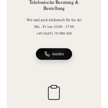
Telefonische Beratung &
430
Bestellung
Form:
eckig
Wir sind auch telefonisch für Sie da!
Ausführungen
Mo - Fr von 10:00 - 17:00
Beweglichkeit:
+49 (0)451-70 980 400
starr
Anschluss | Montage
Montageart:
Anrufen
Wandmontage
Befestigungsart:
zum Schrauben
Wichtige Hinweise
Lieferumfang:
Befestigung
, Handtuchhalter