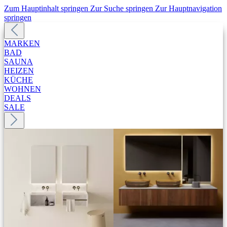
Zum Hauptinhalt springen
Zur Suche springen
Zur Hauptnavigation
springen
MARKEN
BAD
SAUNA
HEIZEN
KÜCHE
WOHNEN
DEALS
SALE