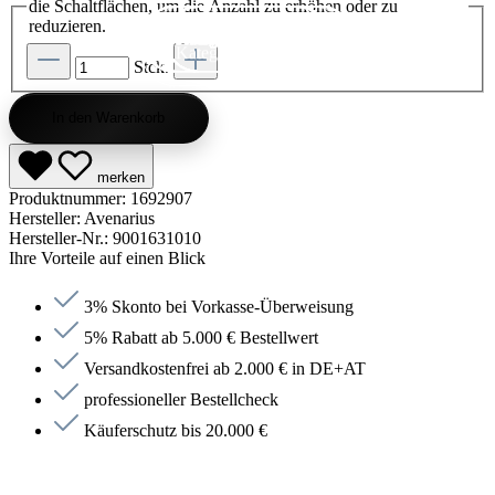
die Schaltflächen, um die Anzahl zu erhöhen oder zu
reduzieren.
Kategorie entdecken
Kategorie entdecken
Kategorie entdecken
Kategorie entdecken
Kategorie entdecken
Kategorie entdecken
Kategorie entdecken
Kategorie entdecken
Kategorie entdecken
Kategorie entdecken
Kategorie endecken
Saunen entdecken
Jetzt anfragen
Jetzt anfragen
Jetzt anfragen
Jetzt anfragen
Jetzt anfragen
Jetzt anfragen
Jetzt anfragen
Jetzt shoppen
Jetzt shoppen
Jetzt shoppen
Jetzt shoppen
Jetzt shoppen
Jetzt shoppen
Jetzt shoppen
Jetzt shoppen
Jetzt shoppen
Jetzt shoppen
Jetzt shoppen
Jetzt shoppen
Kategorie entdecken
Stck.
In den Warenkorb
merken
Produktnummer:
1692907
Hersteller:
Avenarius
Hersteller-Nr.:
9001631010
Ihre Vorteile auf einen Blick
3% Skonto bei Vorkasse-Überweisung
5% Rabatt ab 5.000 € Bestellwert
Versandkostenfrei ab 2.000 € in DE+AT
professioneller Bestellcheck
Käuferschutz bis 20.000 €