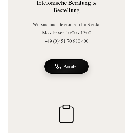
Telefonische Beratung &
30
Bestellung
Tiefe (mm):
33
Wir sind auch telefonisch für Sie da!
Form:
Mo - Fr von 10:00 - 17:00
softcube
+49 (0)451-70 980 400
Anschluss | Montage
Montageart:
Wandmontage
Anrufen
Befestigungsart:
zum Schrauben
Wichtige Hinweise
Lieferumfang:
Befestigung
, Haken