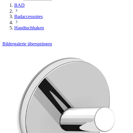
BAD
Badaccessoires
Handtuchhaken
Bildergalerie überspringen