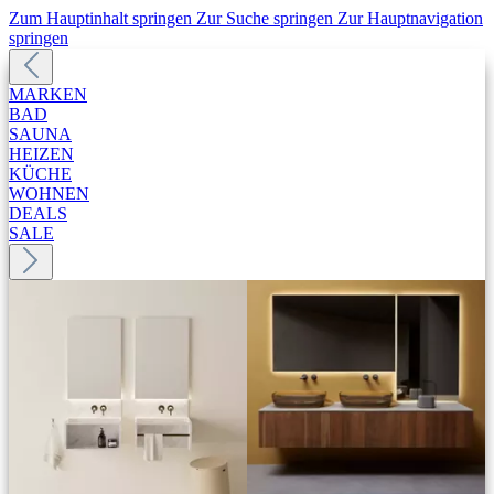
Zum Hauptinhalt springen
Zur Suche springen
Zur Hauptnavigation
springen
MARKEN
BAD
SAUNA
HEIZEN
KÜCHE
WOHNEN
DEALS
SALE