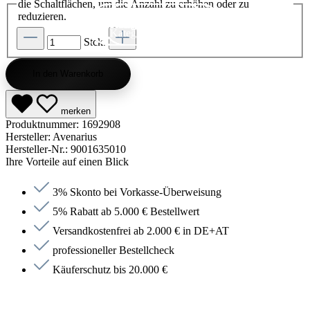
die Schaltflächen, um die Anzahl zu erhöhen oder zu
reduzieren.
Kategorie entdecken
Kategorie entdecken
Kategorie entdecken
Kategorie entdecken
Kategorie entdecken
Kategorie entdecken
Kategorie entdecken
Kategorie entdecken
Kategorie entdecken
Kategorie entdecken
Kategorie endecken
Saunen entdecken
Jetzt anfragen
Jetzt anfragen
Jetzt anfragen
Jetzt anfragen
Jetzt anfragen
Jetzt anfragen
Jetzt anfragen
Jetzt shoppen
Jetzt shoppen
Jetzt shoppen
Jetzt shoppen
Jetzt shoppen
Jetzt shoppen
Jetzt shoppen
Jetzt shoppen
Jetzt shoppen
Jetzt shoppen
Jetzt shoppen
Jetzt shoppen
Kategorie entdecken
Stck.
In den Warenkorb
merken
Produktnummer:
1692908
Hersteller:
Avenarius
Hersteller-Nr.:
9001635010
Ihre Vorteile auf einen Blick
3% Skonto bei Vorkasse-Überweisung
5% Rabatt ab 5.000 € Bestellwert
Versandkostenfrei ab 2.000 € in DE+AT
professioneller Bestellcheck
Käuferschutz bis 20.000 €