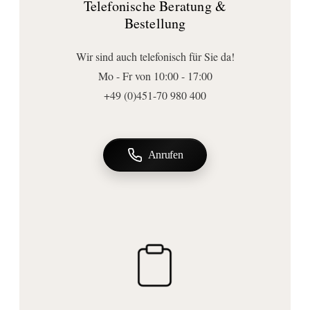
Telefonische Beratung &
30
Bestellung
Form:
rund
Wir sind auch telefonisch für Sie da!
Anschluss | Montage
Mo - Fr von 10:00 - 17:00
Montageart:
+49 (0)451-70 980 400
Wandmontage
Befestigungsart:
zum Kleben
Anrufen
Wichtige Hinweise
Lieferumfang:
Befestigung
, Haken