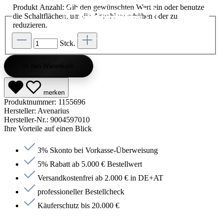
Produkt Anzahl: Gib den gewünschten Wert ein oder benutze
die Schaltflächen, um die Anzahl zu erhöhen oder zu
Kategorie entdecken
Kategorie entdecken
Kategorie entdecken
Kategorie entdecken
Kategorie entdecken
Kategorie entdecken
Kategorie entdecken
Kategorie entdecken
Kategorie entdecken
Kategorie entdecken
Kategorie endecken
Saunen entdecken
Jetzt anfragen
Jetzt anfragen
Jetzt anfragen
Jetzt anfragen
Jetzt anfragen
Jetzt anfragen
Jetzt anfragen
Jetzt shoppen
Jetzt shoppen
Jetzt shoppen
Jetzt shoppen
Jetzt shoppen
Jetzt shoppen
Jetzt shoppen
Jetzt shoppen
Jetzt shoppen
Jetzt shoppen
Jetzt shoppen
Jetzt shoppen
Kategorie entdecken
reduzieren.
Stck.
In den Warenkorb
merken
Produktnummer:
1155696
Hersteller:
Avenarius
Hersteller-Nr.:
9004597010
Ihre Vorteile auf einen Blick
3% Skonto bei Vorkasse-Überweisung
5% Rabatt ab 5.000 € Bestellwert
Versandkostenfrei ab 2.000 € in DE+AT
professioneller Bestellcheck
Käuferschutz bis 20.000 €