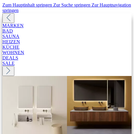
Zum Hauptinhalt springen
Zur Suche springen
Zur Hauptnavigation
springen
MARKEN
BAD
SAUNA
HEIZEN
KÜCHE
WOHNEN
DEALS
SALE