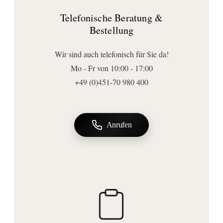
Tiefe (mm):
Telefonische Beratung &
27
Bestellung
Form:
eckig
Wir sind auch telefonisch für Sie da!
Anschluss | Montage
Mo - Fr von 10:00 - 17:00
Montageart:
+49 (0)451-70 980 400
Glaswandmontage
Wichtige Hinweise
Bemerkung:
Anrufen
Bitte bestellen Sie den passenden Duschabzieher separat.
Lieferumfang:
Haken