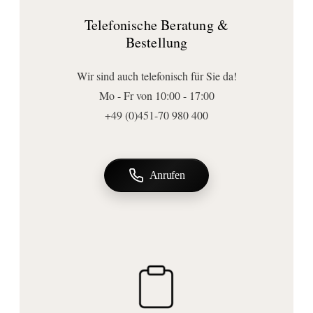
Höhe (mm):
Telefonische Beratung &
40
Bestellung
Tiefe (mm):
333-510
Wir sind auch telefonisch für Sie da!
Anschluss | Montage
Mo - Fr von 10:00 - 17:00
Montageart:
+49 (0)451-70 980 400
Möbelmontage
Anrufen