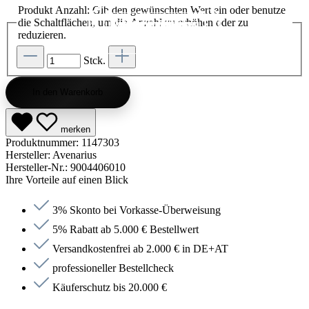
Produkt Anzahl: Gib den gewünschten Wert ein oder benutze
die Schaltflächen, um die Anzahl zu erhöhen oder zu
Kategorie entdecken
Kategorie entdecken
Kategorie entdecken
Kategorie entdecken
Kategorie entdecken
Kategorie entdecken
Kategorie entdecken
Kategorie entdecken
Kategorie entdecken
Kategorie entdecken
Kategorie endecken
Saunen entdecken
Jetzt anfragen
Jetzt anfragen
Jetzt anfragen
Jetzt anfragen
Jetzt anfragen
Jetzt anfragen
Jetzt anfragen
Jetzt shoppen
Jetzt shoppen
Jetzt shoppen
Jetzt shoppen
Jetzt shoppen
Jetzt shoppen
Jetzt shoppen
Jetzt shoppen
Jetzt shoppen
Jetzt shoppen
Jetzt shoppen
Jetzt shoppen
Kategorie entdecken
reduzieren.
Stck.
In den Warenkorb
merken
Produktnummer:
1147303
Hersteller:
Avenarius
Hersteller-Nr.:
9004406010
Ihre Vorteile auf einen Blick
3% Skonto bei Vorkasse-Überweisung
5% Rabatt ab 5.000 € Bestellwert
Versandkostenfrei ab 2.000 € in DE+AT
professioneller Bestellcheck
Käuferschutz bis 20.000 €