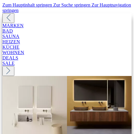
Zum Hauptinhalt springen
Zur Suche springen
Zur Hauptnavigation
springen
MARKEN
BAD
SAUNA
HEIZEN
KÜCHE
WOHNEN
DEALS
SALE