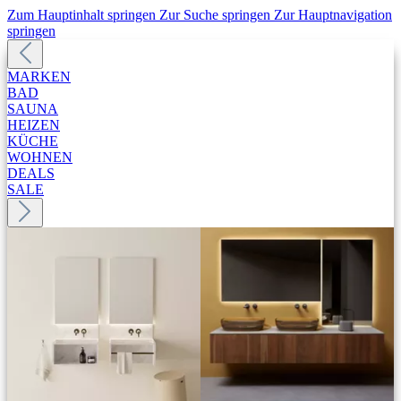
Zum Hauptinhalt springen
Zur Suche springen
Zur Hauptnavigation
springen
MARKEN
BAD
SAUNA
HEIZEN
KÜCHE
WOHNEN
DEALS
SALE