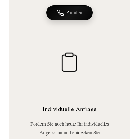
rechteckig
Grundform:
Anrufen
rechtwinklig
Stichmaß (mm):
80
Ausführungen
Beweglichkeit:
starr
Anschluss | Montage
Montageart:
Möbelmontage
Befestigungsart:
Individuelle Anfrage
zum Schrauben
Wichtige Hinweise
Fordern Sie noch heute Ihr individuelles
Bemerkung:
Angebot an und entdecken Sie
links wie rechts montierbar