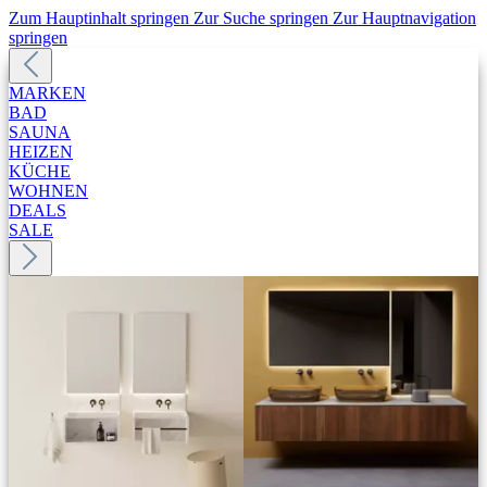
Zum Hauptinhalt springen
Zur Suche springen
Zur Hauptnavigation
springen
MARKEN
BAD
SAUNA
HEIZEN
KÜCHE
WOHNEN
DEALS
SALE