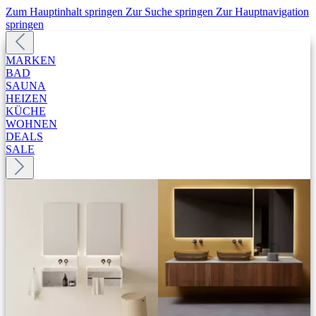
Zum Hauptinhalt springen
Zur Suche springen
Zur Hauptnavigation
springen
MARKEN
BAD
SAUNA
HEIZEN
KÜCHE
WOHNEN
DEALS
SALE