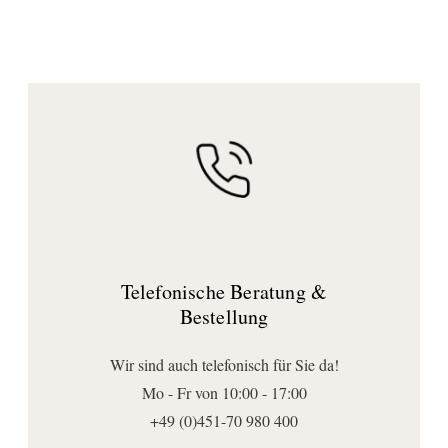
Serie:
Tara.
Wannenauslauf für Wandmontage
Farbe:
Ausladung 200 mm
platin matt
runder Normalstrahl
Material:
Rosette D. 55 mm
Messing
Bohrungsdurchmesser 37 mm
Anschluss 1/2”
Design:
Durchfluss max. 29 l/min bei 3 bar Fließdruck
Sieger Design
Abmessungen | Form
Ausladung (mm):
Telefonische Beratung &
200
Bestellung
Ausführungen
Auslaufart:
Wir sind auch telefonisch für Sie da!
starr
Mo - Fr von 10:00 - 17:00
Verbraucheranzahl:
+49 (0)451-70 980 400
1 Verbraucher