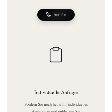
Technische Daten
Durchflussmenge (l/min):
Anrufen
Bei 3 Bar: 29 l/min
Anschluss | Montage
Montageart:
Wandmontage
Anschlussart:
Hochdruck
Individuelle Anfrage
Fordern Sie noch heute Ihr individuelles
Angebot an und entdecken Sie