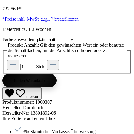
732,56 €*
Kategorie entdecken
Kategorie entdecken
Kategorie entdecken
Kategorie entdecken
Kategorie entdecken
Kategorie entdecken
Kategorie entdecken
Kategorie entdecken
Kategorie entdecken
Kategorie entdecken
Kategorie endecken
Saunen entdecken
Jetzt anfragen
Jetzt anfragen
Jetzt anfragen
Jetzt anfragen
Jetzt anfragen
Jetzt anfragen
Jetzt anfragen
Jetzt shoppen
Jetzt shoppen
Jetzt shoppen
Jetzt shoppen
Jetzt shoppen
Jetzt shoppen
Jetzt shoppen
Jetzt shoppen
Jetzt shoppen
Jetzt shoppen
Jetzt shoppen
Jetzt shoppen
Kategorie entdecken
*Preise inkl. MwSt. zzgl. Versandkosten
Lieferzeit ca. 1-3 Wochen
Farbe
auswählen
Produkt Anzahl: Gib den gewünschten Wert ein oder benutze
die Schaltflächen, um die Anzahl zu erhöhen oder zu
reduzieren.
Stck.
In den Warenkorb
merken
Produktnummer:
1000307
Hersteller:
Dornbracht
Hersteller-Nr.:
13801892-06
Ihre Vorteile auf einen Blick
3% Skonto bei Vorkasse-Überweisung