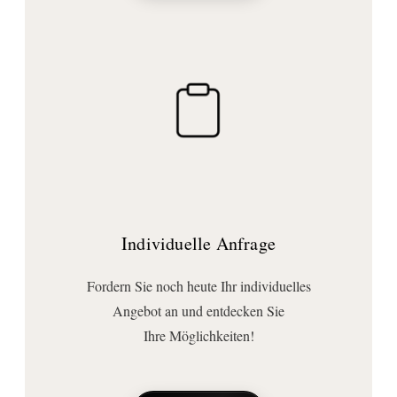
mit Zugstangen-Ablaufgarnitur
Auslaufart:
schwenkbar
Hahnlochanzahl:
für 3 Hahnlöcher
Anschluss | Montage
Montageart:
Standmontage
Anschlussart:
Individuelle Anfrage
Hochdruck
Wichtige Hinweise
Fordern Sie noch heute Ihr individuelles
Bemerkung:
Angebot an und entdecken Sie
Nur für Becken mit Überlauf geeignet.
Ihre Möglichkeiten!
Lieferumfang:
Ablaufgarnitur