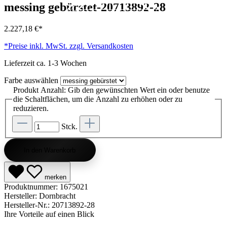
messing gebürstet-20713892-28
Kategorie entdecken
Kategorie entdecken
Kategorie entdecken
Kategorie entdecken
Kategorie entdecken
Kategorie entdecken
Kategorie entdecken
Kategorie entdecken
Kategorie entdecken
Kategorie entdecken
Kategorie endecken
Saunen entdecken
Jetzt anfragen
Jetzt anfragen
Jetzt anfragen
Jetzt anfragen
Jetzt anfragen
Jetzt anfragen
Jetzt anfragen
Jetzt shoppen
Jetzt shoppen
Jetzt shoppen
Jetzt shoppen
Jetzt shoppen
Jetzt shoppen
Jetzt shoppen
Jetzt shoppen
Jetzt shoppen
Jetzt shoppen
Jetzt shoppen
Jetzt shoppen
Kategorie entdecken
2.227,18 €*
*Preise inkl. MwSt. zzgl. Versandkosten
Lieferzeit ca. 1-3 Wochen
Farbe
auswählen
Produkt Anzahl: Gib den gewünschten Wert ein oder benutze
die Schaltflächen, um die Anzahl zu erhöhen oder zu
reduzieren.
Stck.
In den Warenkorb
merken
Produktnummer:
1675021
Hersteller:
Dornbracht
Hersteller-Nr.:
20713892-28
Ihre Vorteile auf einen Blick