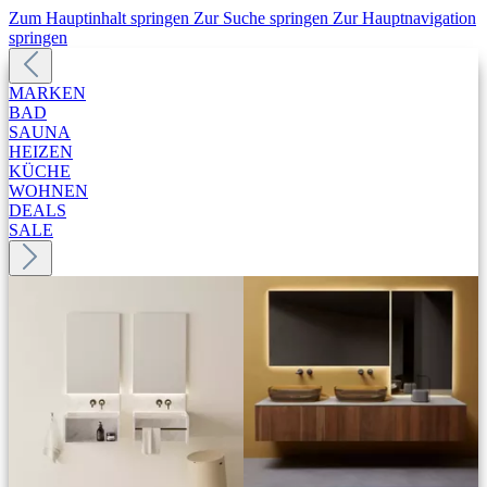
Zum Hauptinhalt springen
Zur Suche springen
Zur Hauptnavigation
springen
MARKEN
BAD
SAUNA
HEIZEN
KÜCHE
WOHNEN
DEALS
SALE