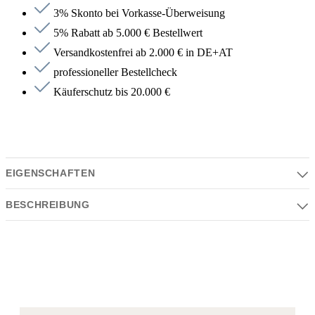
3% Skonto bei Vorkasse-Überweisung
5% Rabatt ab 5.000 € Bestellwert
Versandkostenfrei ab 2.000 € in DE+AT
professioneller Bestellcheck
Käuferschutz bis 20.000 €
EIGENSCHAFTEN
BESCHREIBUNG
Eigenschaften
Serie | Farben | Material | Design
Beschreibung
Serie:
Tara.
Waschtisch-Dreilochbatterie mit Ablaufgarnitur
Farbe:
Ausladung 165 mm
messing gebürstet