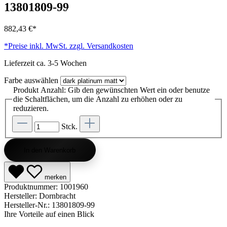
13801809-99
Kategorie entdecken
Kategorie entdecken
Kategorie entdecken
Kategorie entdecken
Kategorie entdecken
Kategorie entdecken
Kategorie entdecken
Kategorie entdecken
Kategorie entdecken
Kategorie entdecken
Kategorie endecken
Saunen entdecken
Jetzt anfragen
Jetzt anfragen
Jetzt anfragen
Jetzt anfragen
Jetzt anfragen
Jetzt anfragen
Jetzt anfragen
Jetzt shoppen
Jetzt shoppen
Jetzt shoppen
Jetzt shoppen
Jetzt shoppen
Jetzt shoppen
Jetzt shoppen
Jetzt shoppen
Jetzt shoppen
Jetzt shoppen
Jetzt shoppen
Jetzt shoppen
Kategorie entdecken
882,43 €*
*Preise inkl. MwSt. zzgl. Versandkosten
Lieferzeit ca. 3-5 Wochen
Farbe
auswählen
Produkt Anzahl: Gib den gewünschten Wert ein oder benutze
die Schaltflächen, um die Anzahl zu erhöhen oder zu
reduzieren.
Stck.
In den Warenkorb
merken
Produktnummer:
1001960
Hersteller:
Dornbracht
Hersteller-Nr.:
13801809-99
Ihre Vorteile auf einen Blick