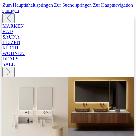
Zum Hauptinhalt springen
Zur Suche springen
Zur Hauptnavigation
springen
MARKEN
BAD
SAUNA
HEIZEN
KÜCHE
WOHNEN
DEALS
SALE