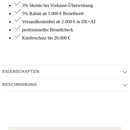
3% Skonto bei Vorkasse-Überweisung
5% Rabatt ab 5.000 € Bestellwert
Versandkostenfrei ab 2.000 € in DE+AT
professioneller Bestellcheck
Käuferschutz bis 20.000 €
EIGENSCHAFTEN
BESCHREIBUNG
Eigenschaften
Serie | Farben | Material | Design
Beschreibung
Serie:
Universal
Ablaufgarnitur ohne Druckverschluss 1 1/4”
Farbe:
Nur für Becken ohne Überlauf geeignet.
messing gebürstet