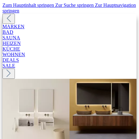
Zum Hauptinhalt springen
Zur Suche springen
Zur Hauptnavigation
springen
MARKEN
BAD
SAUNA
HEIZEN
KÜCHE
WOHNEN
DEALS
SALE