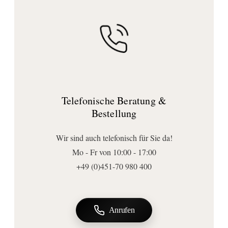
Material:
Messing
Design:
Sieger Design
Ausführungen
Armaturenart:
Telefonische Beratung &
nicht verschließbare Ablaufventile
Bestellung
Anschluss | Montage
Montageart:
Wir sind auch telefonisch für Sie da!
lose
Mo - Fr von 10:00 - 17:00
Wichtige Hinweise
+49 (0)451-70 980 400
Bemerkung:
Nur für Becken mit Überlauf geeignet.
Anrufen