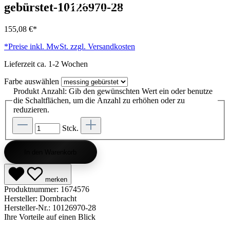
gebürstet-10126970-28
Kategorie entdecken
Kategorie entdecken
Kategorie entdecken
Kategorie entdecken
Kategorie entdecken
Kategorie entdecken
Kategorie entdecken
Kategorie entdecken
Kategorie entdecken
Kategorie entdecken
Kategorie endecken
Saunen entdecken
Jetzt anfragen
Jetzt anfragen
Jetzt anfragen
Jetzt anfragen
Jetzt anfragen
Jetzt anfragen
Jetzt anfragen
Jetzt shoppen
Jetzt shoppen
Jetzt shoppen
Jetzt shoppen
Jetzt shoppen
Jetzt shoppen
Jetzt shoppen
Jetzt shoppen
Jetzt shoppen
Jetzt shoppen
Jetzt shoppen
Jetzt shoppen
Kategorie entdecken
155,08 €*
*Preise inkl. MwSt. zzgl. Versandkosten
Lieferzeit ca. 1-2 Wochen
Farbe
auswählen
Produkt Anzahl: Gib den gewünschten Wert ein oder benutze
die Schaltflächen, um die Anzahl zu erhöhen oder zu
reduzieren.
Stck.
In den Warenkorb
merken
Produktnummer:
1674576
Hersteller:
Dornbracht
Hersteller-Nr.:
10126970-28
Ihre Vorteile auf einen Blick