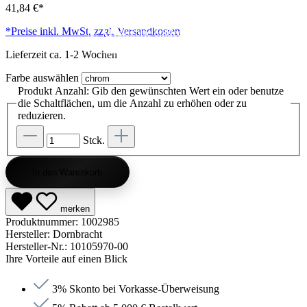
41,84 €*
Kategorie entdecken
Kategorie entdecken
Kategorie entdecken
Kategorie entdecken
Kategorie entdecken
Kategorie entdecken
Kategorie entdecken
Kategorie entdecken
Kategorie entdecken
Kategorie entdecken
Kategorie endecken
Saunen entdecken
Jetzt anfragen
Jetzt anfragen
Jetzt anfragen
Jetzt anfragen
Jetzt anfragen
Jetzt anfragen
Jetzt anfragen
Jetzt shoppen
Jetzt shoppen
Jetzt shoppen
Jetzt shoppen
Jetzt shoppen
Jetzt shoppen
Jetzt shoppen
Jetzt shoppen
Jetzt shoppen
Jetzt shoppen
Jetzt shoppen
Jetzt shoppen
*Preise inkl. MwSt. zzgl. Versandkosten
Kategorie entdecken
Lieferzeit ca. 1-2 Wochen
Farbe
auswählen
Produkt Anzahl: Gib den gewünschten Wert ein oder benutze
die Schaltflächen, um die Anzahl zu erhöhen oder zu
reduzieren.
Stck.
In den Warenkorb
merken
Produktnummer:
1002985
Hersteller:
Dornbracht
Hersteller-Nr.:
10105970-00
Ihre Vorteile auf einen Blick
3% Skonto bei Vorkasse-Überweisung