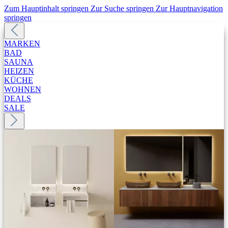
Zum Hauptinhalt springen
Zur Suche springen
Zur Hauptnavigation
springen
MARKEN
BAD
SAUNA
HEIZEN
KÜCHE
WOHNEN
DEALS
SALE