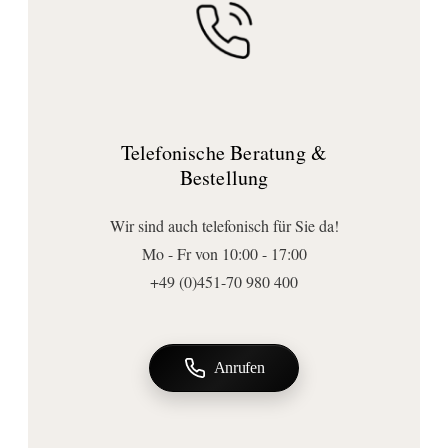
Messing
Badezimmer setzen.
Design:
Sieger Design
Ausführungen
Armaturenart:
Telefonische Beratung &
nicht verschließbare Ablaufventile
Bestellung
Anschluss | Montage
Montageart:
Wir sind auch telefonisch für Sie da!
lose
Mo - Fr von 10:00 - 17:00
Wichtige Hinweise
+49 (0)451-70 980 400
Bemerkung:
Nur für Becken mit Überlauf geeignet.
Anrufen