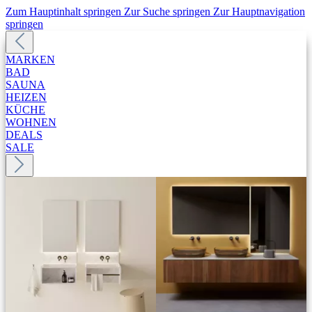
Zum Hauptinhalt springen
Zur Suche springen
Zur Hauptnavigation
springen
MARKEN
BAD
SAUNA
HEIZEN
KÜCHE
WOHNEN
DEALS
SALE