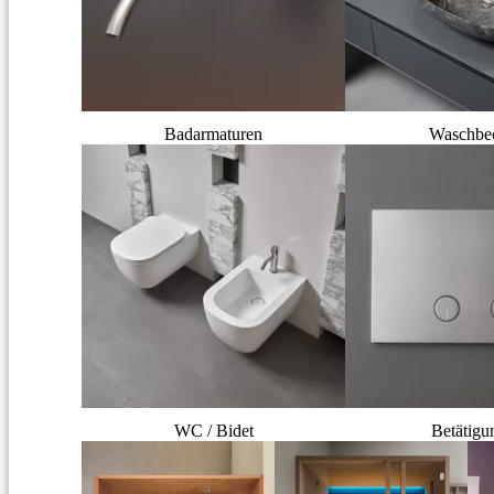
Badarmaturen
Waschbe
WC / Bidet
Betätigu