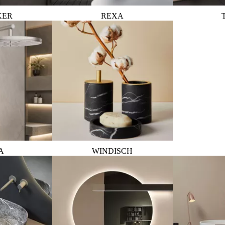
KER
REXA
A
WINDISCH