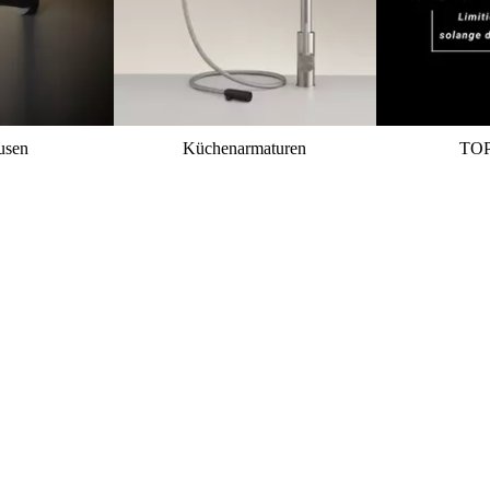
usen
Küchenarmaturen
TO