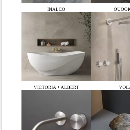
INALCO
QUOO
VICTORIA + ALBERT
VOL