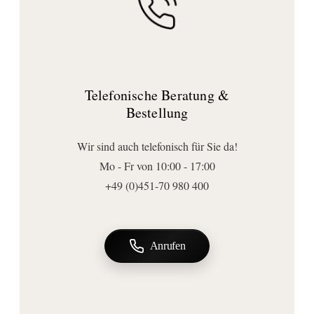
minimalistische Form sorgt für eine aufgeräumte Optik, während die
Design:
praktische Ablagefläche Shampoo, Seife und Pflegeprodukte stilvoll
Bønnelycke MDD
griffbereit hält. Perfekt für alle, die Wert auf Design, Qualität und
Abmessungen | Form
Funktionalität legen.
Breite (mm):
Telefonische Beratung &
200
Bestellung
Höhe (mm):
48
Wir sind auch telefonisch für Sie da!
Tiefe (mm):
Mo - Fr von 10:00 - 17:00
120
+49 (0)451-70 980 400
Form:
rechteckig
Anschluss | Montage
Anrufen
Montageart:
Wandmontage
Wichtige Hinweise