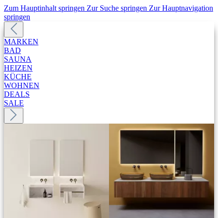
Zum Hauptinhalt springen
Zur Suche springen
Zur Hauptnavigation
springen
MARKEN
BAD
SAUNA
HEIZEN
KÜCHE
WOHNEN
DEALS
SALE