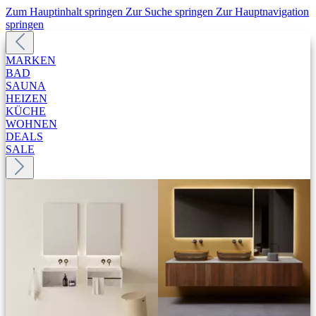
Zum Hauptinhalt springen
Zur Suche springen
Zur Hauptnavigation
springen
MARKEN
BAD
SAUNA
HEIZEN
KÜCHE
WOHNEN
DEALS
SALE