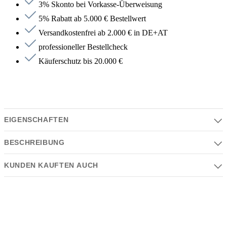
3% Skonto bei Vorkasse-Überweisung
5% Rabatt ab 5.000 € Bestellwert
Versandkostenfrei ab 2.000 € in DE+AT
professioneller Bestellcheck
Käuferschutz bis 20.000 €
EIGENSCHAFTEN
BESCHREIBUNG
Eigenschaften
Serie | Farben | Material | Design
KUNDEN KAUFTEN AUCH
Beschreibung
Serie:
Produktgalerie überspringen
NOVA2
Schlicht, funktional und stilvoll – der
Frost Denmark NOVA2
Haken
überzeugt mit seinem minimalistischen skandinavischen
Farbe:
Design und hochwertiger Verarbeitung. Gefertigt aus langlebigen
schwarz matt