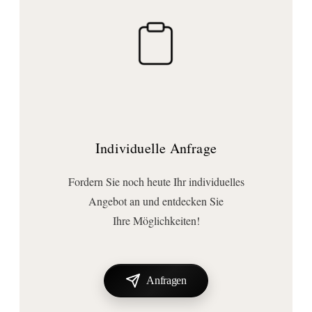
Anschluss | Montage
Montageart:
Wandmontage
Befestigungsart:
zum Schrauben
Wichtige Hinweise
Lieferumfang:
Individuelle Anfrage
Befestigung
, Rosette
, Toilettenpapierhalter
Fordern Sie noch heute Ihr individuelles
Angebot an und entdecken Sie
Ihre Möglichkeiten!
Anfragen