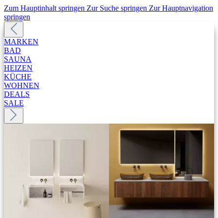
Zum Hauptinhalt springen
Zur Suche springen
Zur Hauptnavigation
springen
MARKEN
BAD
SAUNA
HEIZEN
KÜCHE
WOHNEN
DEALS
SALE