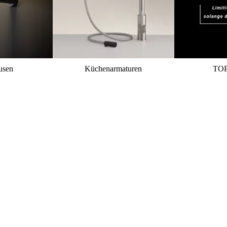
usen
Küchenarmaturen
TO