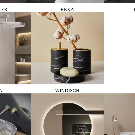
KER
REXA
A
WINDISCH