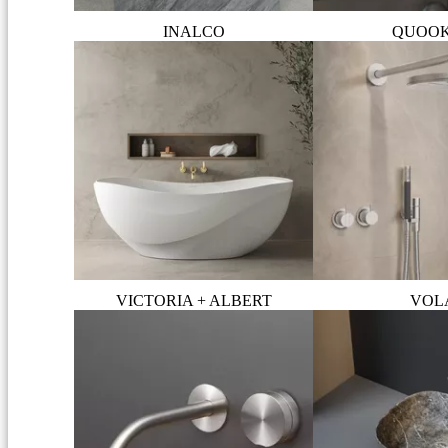
INALCO
QUOO
VICTORIA + ALBERT
VOL