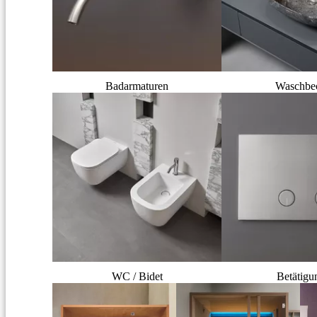
Badarmaturen
Waschbe
WC / Bidet
Betätigu