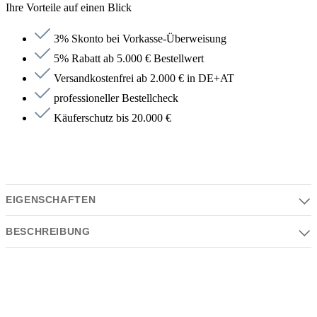
Ihre Vorteile auf einen Blick
3% Skonto bei Vorkasse-Überweisung
5% Rabatt ab 5.000 € Bestellwert
Versandkostenfrei ab 2.000 € in DE+AT
professioneller Bestellcheck
Käuferschutz bis 20.000 €
EIGENSCHAFTEN
BESCHREIBUNG
Eigenschaften
Serie | Farben | Material | Design
Beschreibung
Serie:
NOVA2
Schlicht, funktional und sicher – der
Frost Denmark NOVA2
Wand-Klappsitz
bietet eine elegante Lösung für mehr Komfort und