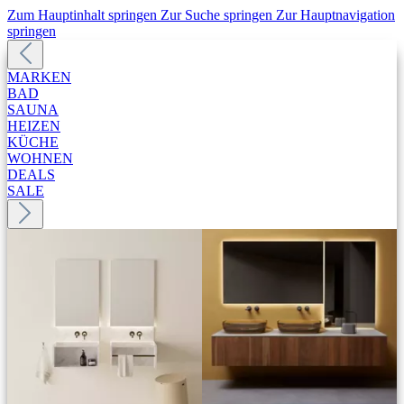
Zum Hauptinhalt springen
Zur Suche springen
Zur Hauptnavigation
springen
MARKEN
BAD
SAUNA
HEIZEN
KÜCHE
WOHNEN
DEALS
SALE