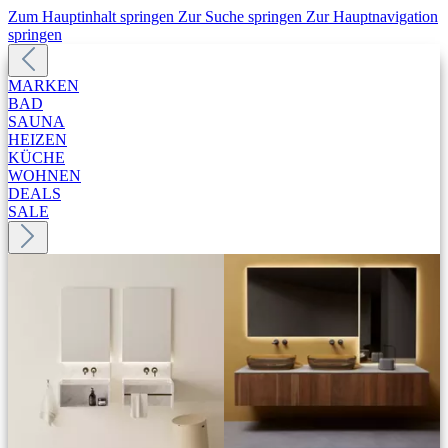
Zum Hauptinhalt springen
Zur Suche springen
Zur Hauptnavigation
springen
MARKEN
BAD
SAUNA
HEIZEN
KÜCHE
WOHNEN
DEALS
SALE