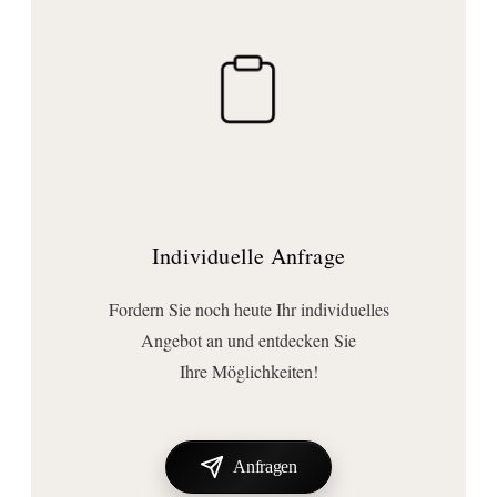
Technische Daten
Inhalt:
6000 ml
Anschluss | Montage
Montageart:
Freistehend
Wichtige Hinweise
Individuelle Anfrage
Lieferumfang:
Badeimer
Fordern Sie noch heute Ihr individuelles
Angebot an und entdecken Sie
Ihre Möglichkeiten!
Anfragen