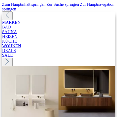
Zum Hauptinhalt springen
Zur Suche springen
Zur Hauptnavigation
springen
MARKEN
BAD
SAUNA
HEIZEN
KÜCHE
WOHNEN
DEALS
SALE