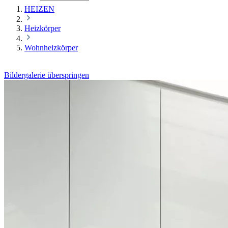
HEIZEN
Heizkörper
Wohnheizkörper
Bildergalerie überspringen