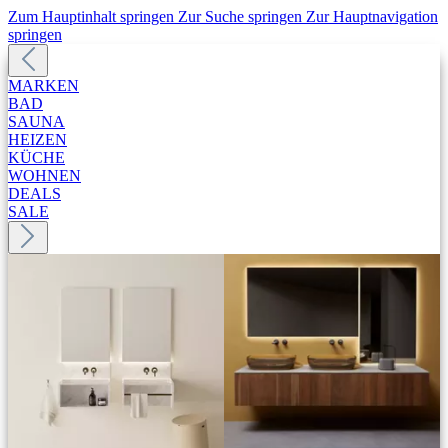
Zum Hauptinhalt springen
Zur Suche springen
Zur Hauptnavigation
springen
MARKEN
BAD
SAUNA
HEIZEN
KÜCHE
WOHNEN
DEALS
SALE