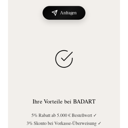
Leistung (Watt):
900
Anfragen
Spannung (Volt):
230
Anschluss | Montage
Montageart:
Freistehend
Stromanschlussart:
Stecker
Wichtige Hinweise
Lieferumfang:
Anschlusskabel
, Fuß
, Heizkörper
, Spitze
Ihre Vorteile bei BADART
5% Rabatt ab 5.000 € Bestellwert ✓
3% Skonto bei Vorkasse-Überweisung ✓