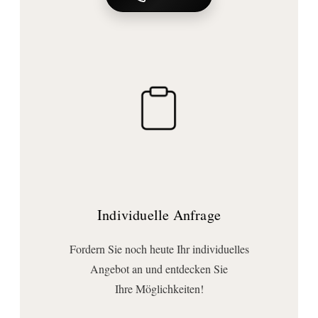
Abmessungen | Form
Höhe (mm):
1990
Durchmesser (mm):
258
Durchmesser Fuß (mm):
420
Form:
rund
Ausführungen
Individuelle Anfrage
Stromversorgung:
mit Stromversorgung
Fordern Sie noch heute Ihr individuelles
Stromversorgungsart:
Angebot an und entdecken Sie
Netzbetrieb
Ihre Möglichkeiten!
Technische Daten