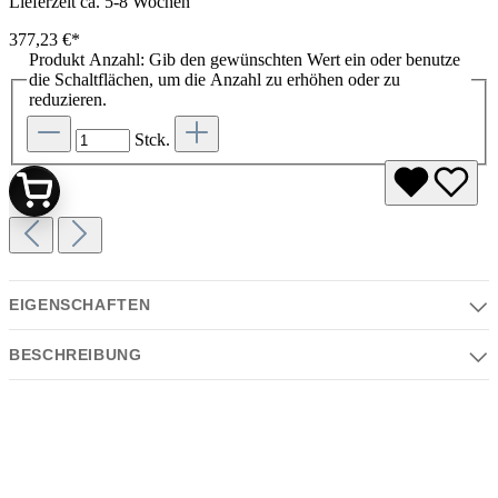
Lieferzeit ca. 5-8 Wochen
377,23 €*
Produkt Anzahl: Gib den gewünschten Wert ein oder benutze
die Schaltflächen, um die Anzahl zu erhöhen oder zu
reduzieren.
Stck.
EIGENSCHAFTEN
BESCHREIBUNG
Eigenschaften
Serie | Farben | Material | Design
Beschreibung
Serie:
MILANO
, Plug & Play
Der Tubes Radiatori MILANO Plug&Play ist ein eleganter,
senkrechter Stand-Design-Heizkörper in Elektroversion, der Wärme
Farbe: