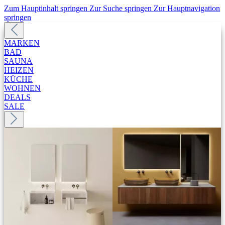
Zum Hauptinhalt springen
Zur Suche springen
Zur Hauptnavigation
springen
MARKEN
BAD
SAUNA
HEIZEN
KÜCHE
WOHNEN
DEALS
SALE