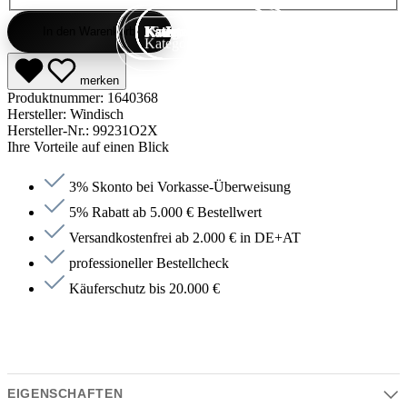
Kategorie entdecken
Kategorie entdecken
Kategorie entdecken
Kategorie entdecken
Kategorie entdecken
Kategorie entdecken
Kategorie entdecken
Kategorie entdecken
Kategorie entdecken
Kategorie entdecken
Kategorie endecken
Saunen entdecken
Jetzt anfragen
Jetzt anfragen
Jetzt anfragen
Jetzt anfragen
Jetzt anfragen
Jetzt anfragen
Jetzt anfragen
Jetzt shoppen
Jetzt shoppen
Jetzt shoppen
Jetzt shoppen
Jetzt shoppen
Jetzt shoppen
Jetzt shoppen
Jetzt shoppen
Jetzt shoppen
Jetzt shoppen
Jetzt shoppen
Jetzt shoppen
In den Warenkorb
Kategorie entdecken
merken
Produktnummer:
1640368
Hersteller:
Windisch
Hersteller-Nr.:
99231O2X
Ihre Vorteile auf einen Blick
3% Skonto bei Vorkasse-Überweisung
5% Rabatt ab 5.000 € Bestellwert
Versandkostenfrei ab 2.000 € in DE+AT
professioneller Bestellcheck
Käuferschutz bis 20.000 €
EIGENSCHAFTEN