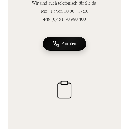
Wir sind auch telefonisch für Sie da!
Höhe (mm):
Mo - Fr von 10:00 - 17:00
550
+49 (0)451-70 980 400
Durchmesser (mm):
185
Form:
Anrufen
rund
Form Spiegelfläche:
rund
Ausführungen
Beleuchtung:
ohne Beleuchtung
Funktionen:
mit Höhenverstellung
Vergrößerung:
1-fache und 2-fache Vergrößerung
, 1-fach und 2-fach