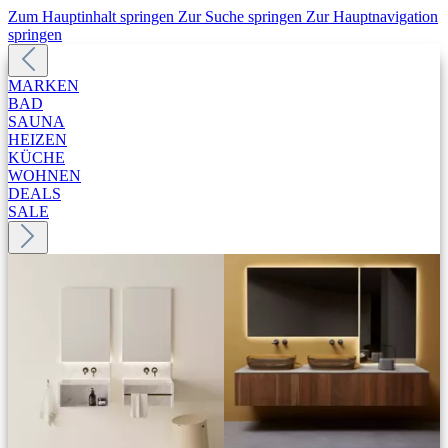
Zum Hauptinhalt springen
Zur Suche springen
Zur Hauptnavigation
springen
MARKEN
BAD
SAUNA
HEIZEN
KÜCHE
WOHNEN
DEALS
SALE