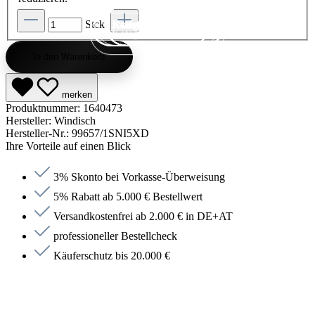
Stck.
Kategorie entdecken
Kategorie entdecken
Kategorie entdecken
Kategorie entdecken
Kategorie entdecken
Kategorie entdecken
Kategorie entdecken
Kategorie entdecken
Kategorie entdecken
Kategorie entdecken
Kategorie endecken
Saunen entdecken
Jetzt anfragen
Jetzt anfragen
Jetzt anfragen
Jetzt anfragen
Jetzt anfragen
Jetzt anfragen
Jetzt anfragen
Jetzt shoppen
Jetzt shoppen
Jetzt shoppen
Jetzt shoppen
Jetzt shoppen
Jetzt shoppen
Jetzt shoppen
Jetzt shoppen
Jetzt shoppen
Jetzt shoppen
Jetzt shoppen
Jetzt shoppen
Kategorie entdecken
In den Warenkorb
merken
Produktnummer:
1640473
Hersteller:
Windisch
Hersteller-Nr.:
99657/1SNI5XD
Ihre Vorteile auf einen Blick
3% Skonto bei Vorkasse-Überweisung
5% Rabatt ab 5.000 € Bestellwert
Versandkostenfrei ab 2.000 € in DE+AT
professioneller Bestellcheck
Käuferschutz bis 20.000 €