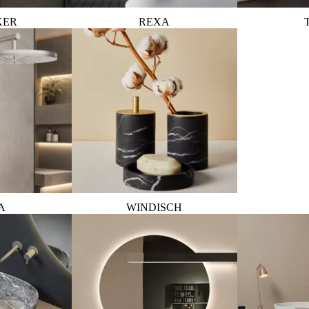
KER
REXA
A
WINDISCH