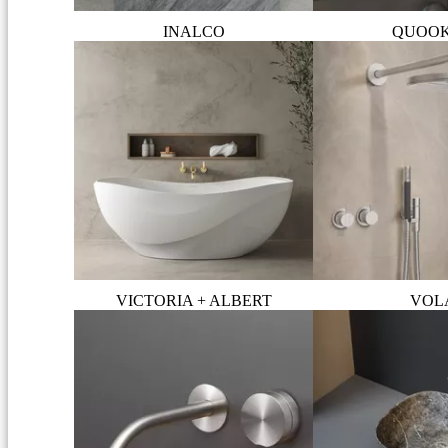
INALCO
QUOO
VICTORIA + ALBERT
VOL