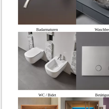
Badarmaturen
Waschbe
WC / Bidet
Betätigu