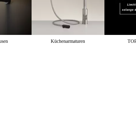
usen
Küchenarmaturen
TO