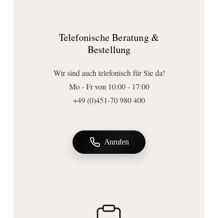
Abmessungen | Form
Form:
Telefonische Beratung &
rund
Bestellung
Ausführungen
Zubehörart:
Wir sind auch telefonisch für Sie da!
Griffeinsatz
Mo - Fr von 10:00 - 17:00
Anschluss | Montage
+49 (0)451-70 980 400
Montageart:
Standmontage
, Wandmontage
Wichtige Hinweise
Anrufen
Verwendung:
für Waschtisch