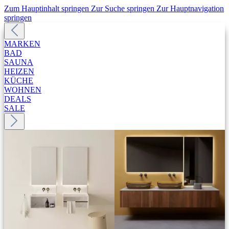
Zum Hauptinhalt springen
Zur Suche springen
Zur Hauptnavigation
springen
MARKEN
BAD
SAUNA
HEIZEN
KÜCHE
WOHNEN
DEALS
SALE