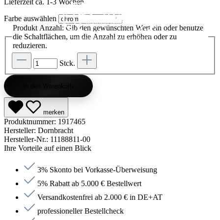
Lieferzeit ca. 1-3 Wochen
Kategorie entdecken
Kategorie entdecken
Kategorie entdecken
Kategorie entdecken
Kategorie entdecken
Kategorie entdecken
Kategorie entdecken
Kategorie entdecken
Kategorie entdecken
Kategorie entdecken
Kategorie endecken
Saunen entdecken
Jetzt anfragen
Jetzt anfragen
Jetzt anfragen
Jetzt anfragen
Jetzt anfragen
Jetzt anfragen
Jetzt anfragen
Jetzt shoppen
Jetzt shoppen
Jetzt shoppen
Jetzt shoppen
Jetzt shoppen
Jetzt shoppen
Jetzt shoppen
Jetzt shoppen
Jetzt shoppen
Jetzt shoppen
Jetzt shoppen
Jetzt shoppen
Farbe
auswählen
Kategorie entdecken
Produkt Anzahl: Gib den gewünschten Wert ein oder benutze
die Schaltflächen, um die Anzahl zu erhöhen oder zu
reduzieren.
Stck.
In den Warenkorb
merken
Produktnummer:
1917465
Hersteller:
Dornbracht
Hersteller-Nr.:
11188811-00
Ihre Vorteile auf einen Blick
3% Skonto bei Vorkasse-Überweisung
5% Rabatt ab 5.000 € Bestellwert
Versandkostenfrei ab 2.000 € in DE+AT
professioneller Bestellcheck