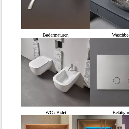
Badarmaturen
Waschbe
WC / Bidet
Betätigu