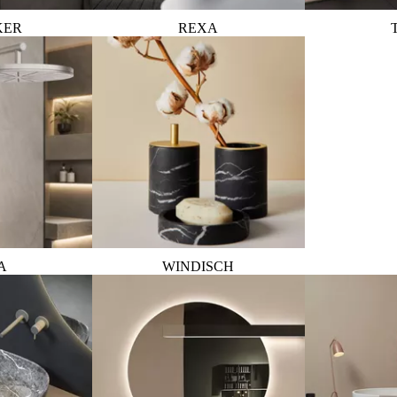
KER
REXA
A
WINDISCH