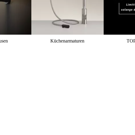
usen
Küchenarmaturen
TO