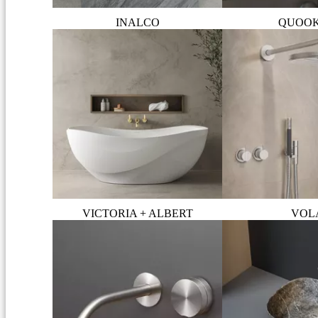
INALCO
QUOO
VICTORIA + ALBERT
VOL