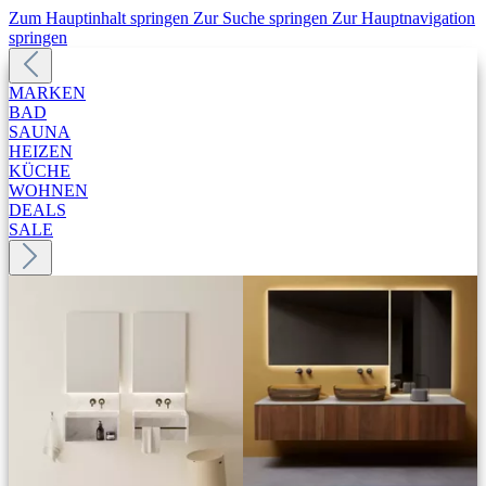
Zum Hauptinhalt springen
Zur Suche springen
Zur Hauptnavigation
springen
MARKEN
BAD
SAUNA
HEIZEN
KÜCHE
WOHNEN
DEALS
SALE