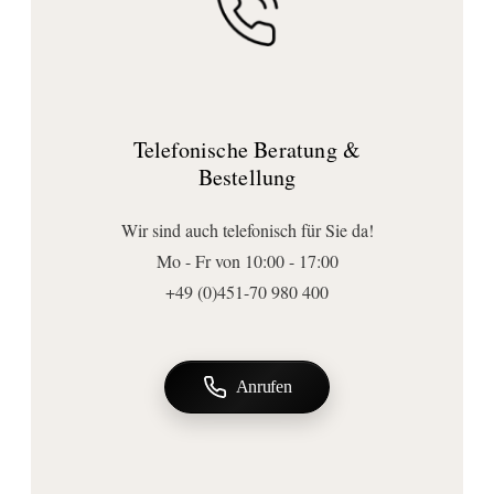
Wandmontage sorgt für eine platzsparende und aufgeräumte Optik,
Design:
während das durchdachte Design eine einfache Entnahme von
Bønnelycke MDD
Papierrollen ermöglicht. Perfekt für alle, die Wert auf Hygiene,
Abmessungen | Form
Qualität und zeitloses Design legen.
Breite (mm):
Telefonische Beratung &
300
Bestellung
Höhe (mm):
325
Wir sind auch telefonisch für Sie da!
Tiefe (mm):
Mo - Fr von 10:00 - 17:00
110
+49 (0)451-70 980 400
Form:
softcube
Anschluss | Montage
Anrufen
Montageart:
Wandmontage
Wichtige Hinweise