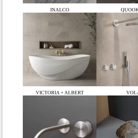
INALCO
QUOO
VICTORIA + ALBERT
VOL