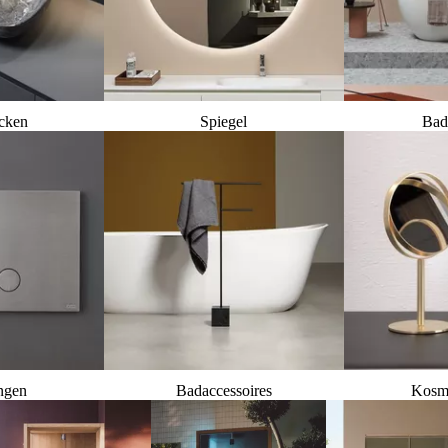
cken
Spiegel
Bad
ngen
Badaccessoires
Kosme