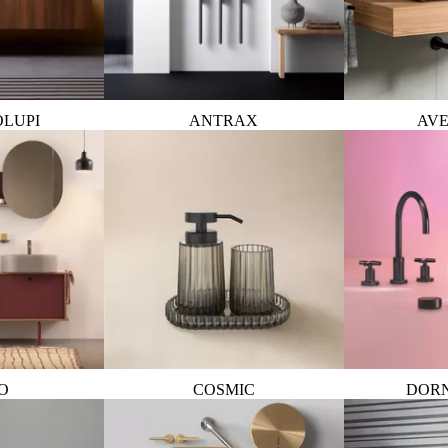
OLUPI
ANTRAX
AVE
O
COSMIC
DOR