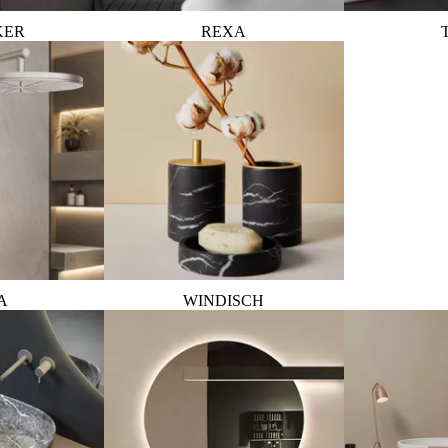
KER
REXA
A
WINDISCH