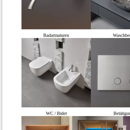
Badarmaturen
Waschbe
WC / Bidet
Betätigu