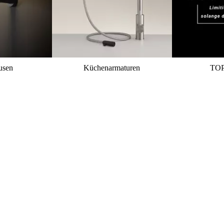
usen
Küchenarmaturen
TO